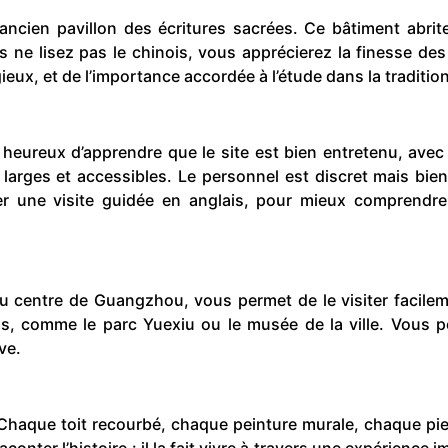
l’ancien pavillon des écritures sacrées. Ce bâtiment abri
 ne lisez pas le chinois, vous apprécierez la finesse des
gieux, et de l’importance accordée à l’étude dans la traditi
ez heureux d’apprendre que le site est bien entretenu, a
arges et accessibles. Le personnel est discret mais bien
r une visite guidée en anglais, pour mieux comprendre 
u centre de Guangzhou, vous permet de le visiter facileme
rels, comme le parc Yuexiu ou le musée de la ville. Vous p
ve.
 Chaque toit recourbé, chaque peinture murale, chaque pier
onter l’histoire : il la fait vivre à travers une expérience 