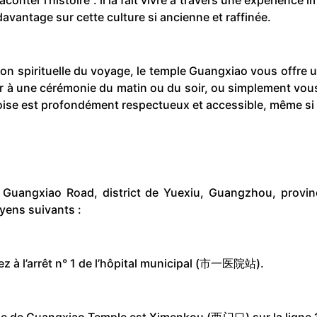
davantage sur cette culture si ancienne et raffinée.
sion spirituelle du voyage, le temple Guangxiao vous offre 
r à une cérémonie du matin ou du soir, ou simplement vous
hinoise est profondément respectueux et accessible, même si
 Guangxiao Road, district de Yuexiu, Guangzhou, prov
yens suivants :
z à l’arrêt n° 1 de l’hôpital municipal (市一医院站).
he de Guangxiao Temple est Ximenkou (西门口) sur la ligne 1. A