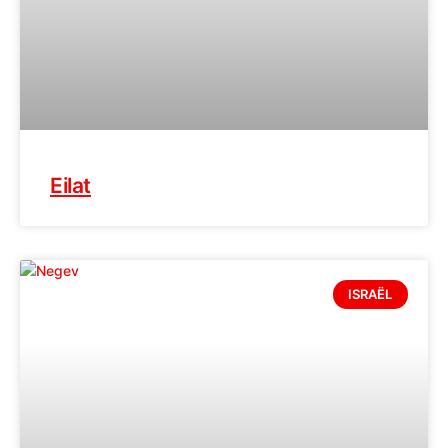
Eilat
ISRAËL