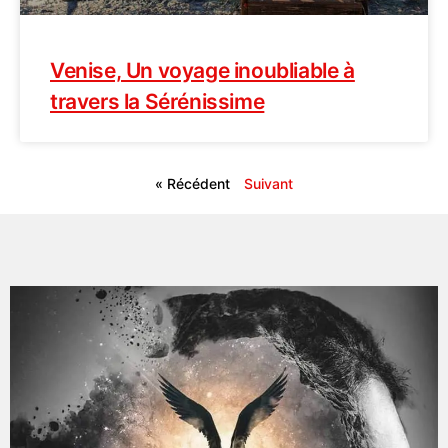
Venise, Un voyage inoubliable à
travers la Sérénissime
« Récédent
Suivant