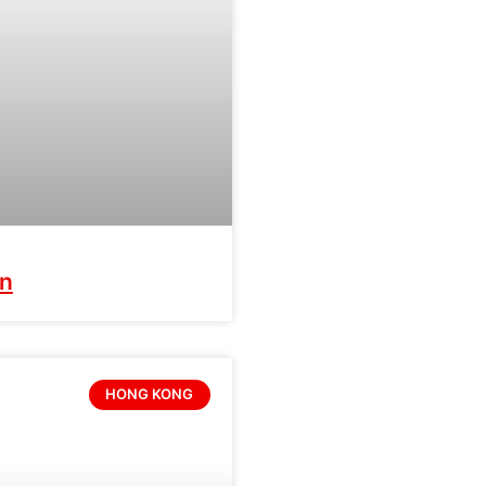
in
HONG KONG