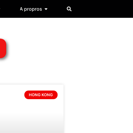
A propros
HONG KONG