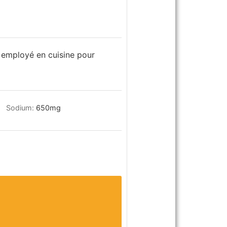
nt employé en cuisine pour
Sodium:
650
mg