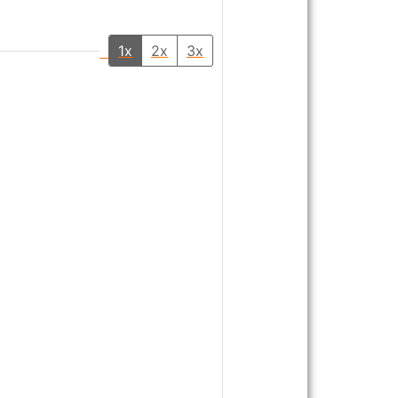
1x
2x
3x