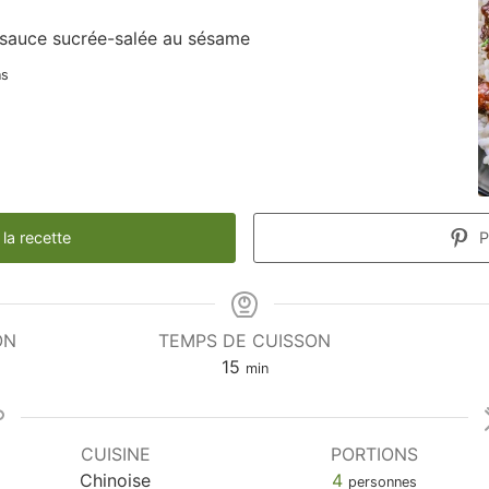
 sauce sucrée-salée au sésame
ns
la recette
P
ON
TEMPS DE CUISSON
15
min
CUISINE
PORTIONS
Chinoise
4
personnes