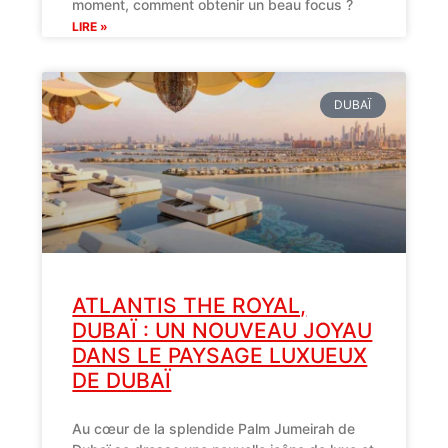
moment, comment obtenir un beau focus ?
LIRE »
DUBAÏ
ATLANTIS THE ROYAL,
DUBAÏ : UN NOUVEAU JOYAU
DANS LE PAYSAGE LUXUEUX
DE DUBAÏ
Au cœur de la splendide Palm Jumeirah de