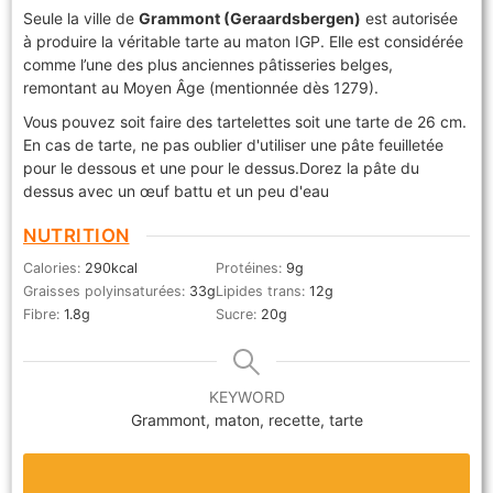
Seule la ville de
Grammont (Geraardsbergen)
est autorisée
à produire la véritable tarte au maton IGP. Elle est considérée
comme l’une des plus anciennes pâtisseries belges,
remontant au Moyen Âge (mentionnée dès 1279).
Vous pouvez soit faire des tartelettes soit une tarte de 26 cm.
En cas de tarte, ne pas oublier d'utiliser une pâte feuilletée
pour le dessous et une pour le dessus.
Dorez la pâte du
dessus avec un œuf battu et un peu d'eau
NUTRITION
Calories:
290
kcal
Protéines:
9
g
Graisses polyinsaturées:
33
g
Lipides trans:
12
g
Fibre:
1.8
g
Sucre:
20
g
KEYWORD
Grammont, maton, recette, tarte