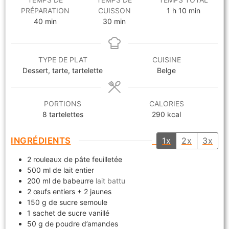
PRÉPARATION
CUISSON
1
h
10
min
40
min
30
min
TYPE DE PLAT
CUISINE
Dessert, tarte, tartelette
Belge
PORTIONS
CALORIES
8
tartelettes
290
kcal
INGRÉDIENTS
1x
2x
3x
2
rouleaux de pâte feuilletée
500
ml
de lait entier
200
ml
de babeurre
lait battu
2
œufs entiers + 2 jaunes
150
g
de sucre semoule
1
sachet de sucre vanillé
50
g
de poudre d’amandes