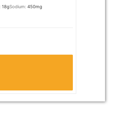
:
18
g
Sodium:
450
mg