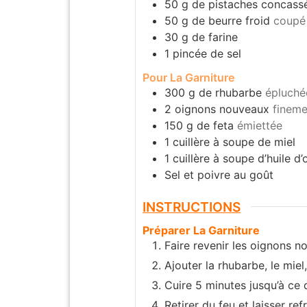
50
g
de pistaches concass
50
g
de beurre froid
coupé
30
g
de farine
1
pincée de sel
Pour La Garniture
300
g
de rhubarbe
épluché
2
oignons nouveaux
fineme
150
g
de feta
émiettée
1
cuillère à soupe de miel
1
cuillère à soupe d’huile d’
Sel et poivre au goût
INSTRUCTIONS
Préparer La Garniture
Faire revenir les oignons no
Ajouter la rhubarbe, le miel
Cuire 5 minutes jusqu’à ce
Retirer du feu et laisser ref