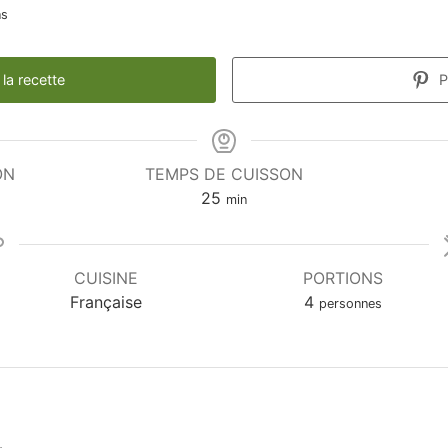
ns
la recette
P
ON
TEMPS DE CUISSON
25
min
CUISINE
PORTIONS
Française
4
personnes