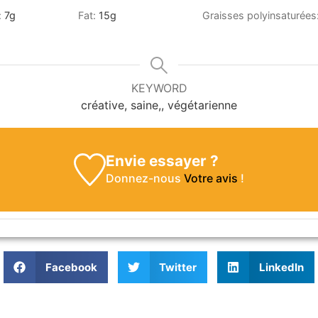
:
7
g
Fat:
15
g
Graisses polyinsaturées
KEYWORD
créative, saine,, végétarienne
Envie essayer ?
Donnez-nous
Votre avis
!
Facebook
Twitter
LinkedIn