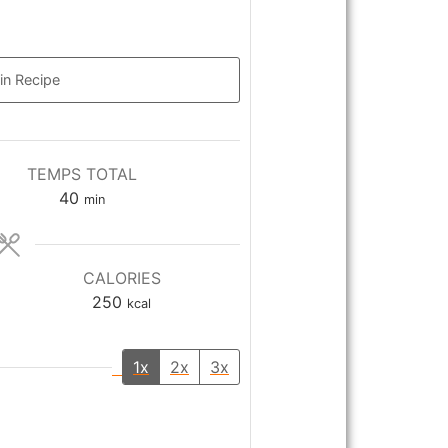
in Recipe
TEMPS TOTAL
40
min
CALORIES
250
kcal
1x
2x
3x