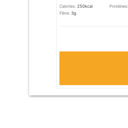
Calories:
250
kcal
Protéines
Fibre:
3
g