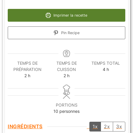
Imprimer la recette
Pin Recipe
TEMPS DE
TEMPS DE
TEMPS TOTAL
PRÉPARATION
CUISSON
4
h
2
h
2
h
PORTIONS
10
personnes
INGRÉDIENTS
1x
2x
3x